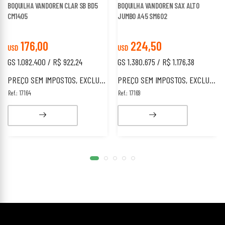
BOQUILHA VANDOREN CLAR SB BD5
BOQUILHA VANDOREN SAX ALTO
CM1405
JUMBO A45 SM602
176,00
224,50
USD
USD
GS 1.082.400 / R$ 922,24
GS 1.380.675 / R$ 1.176,38
PREÇO SEM IMPOSTOS, EXCLUSIVO PARA ESTRANGEIROS.
PREÇO SEM IMPOSTOS, EXCLUSIVO PARA ESTRANGEIROS.
Ref.: 17164
Ref.: 17169