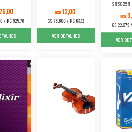
SR3025R 
76,00
12,00
USD
3
USD
00 / R$ 925,76
GS 73.800 / R$ 63,12
GS 22.079 /
ETALHES
VER DETALHES
VER DE