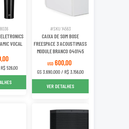
18036
#SKU 14563
 ELETRONICS
CAIXA DE SOM BOSE
NAMIC VOCAL
FREESPACE 3 ACOUSTIMASS
MODULE BRANCO 040145
0,00
600,00
USD
 R$ 526,00
GS 3.690.000 / R$ 3.156,00
TALHES
VER DETALHES