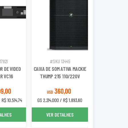
7821
#SKU 13445
R DE VIDEO
CAIXA DE SOM ATIVA MACKIE
R VC16
THUMP 215 110/220V
99,00
360,00
USD
 R$ 10.514,74
GS 2.214.000 / R$ 1.893,60
TALHES
VER DETALHES