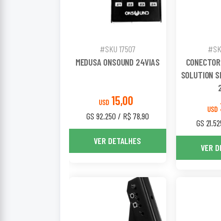
#SKU 17507
#SK
MEDUSA ONSOUND 24VIAS
CONECTOR 
SOLUTION S
15,00
USD
USD
GS 92.250 / R$ 78,90
GS 21.52
VER DETALHES
VER D