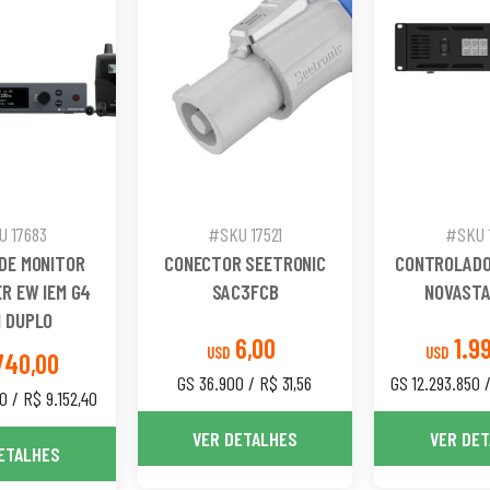
 17683
#SKU 17521
#SKU 1
DE MONITOR
CONECTOR SEETRONIC
CONTROLADO
R EW IEM G4
SAC3FCB
NOVASTA
 DUPLO
6,00
1.9
USD
USD
740,00
GS 36.900 / R$ 31,56
GS 12.293.850 /
0 / R$ 9.152,40
VER DETALHES
VER DE
ETALHES