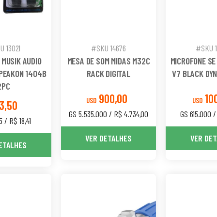
U 13021
#SKU 14676
#SKU 
MUSIK AUDIO
MESA DE SOM MIDAS M32C
MICROFONE SE
PEAKON 1404B
RACK DIGITAL
V7 BLACK DY
2PC
900,00
10
USD
USD
3,50
GS 5.535.000 / R$ 4.734,00
GS 615.000 /
5 / R$ 18,41
VER DETALHES
VER DE
ETALHES