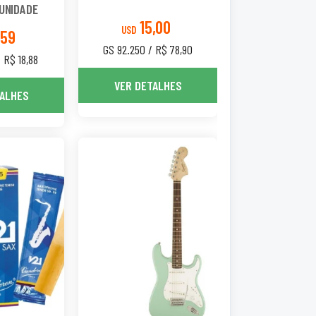
UNIDADE
15,00
USD
,59
GS 92.250 / R$ 78,90
 R$ 18,88
VER DETALHES
TALHES