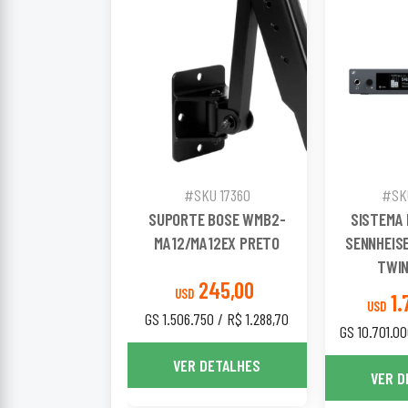
#SKU 17360
#SKU
SUPORTE BOSE WMB2-
SISTEMA 
MA12/MA12EX PRETO
SENNHEISE
TWIN
245,00
USD
1.
USD
GS 1.506.750 / R$ 1.288,70
GS 10.701.00
VER DETALHES
VER D