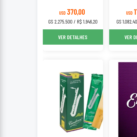
370,00
1
USD
USD
GS 2.275.500 / R$ 1.946,20
GS 1.082.4
VER DETALHES
VER D