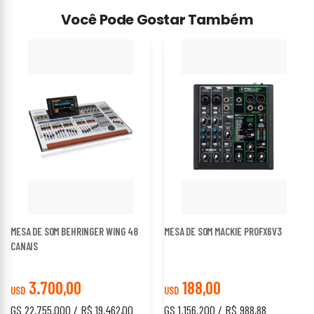
Você Pode Gostar Também
MESA DE SOM BEHRINGER WING 48
MESA DE SOM MACKIE PROFX6V3
CANAIS
3.700,00
188,00
USD
USD
GS 22.755.000 / R$ 19.462,00
GS 1.156.200 / R$ 988,88