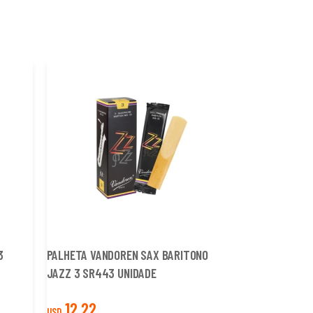
3
PALHETA VANDOREN SAX BARITONO
PALHETA VAND
JAZZ 3 SR443 UNIDADE
SAX ALTO 35 S
12,22
54,50
USD
USD