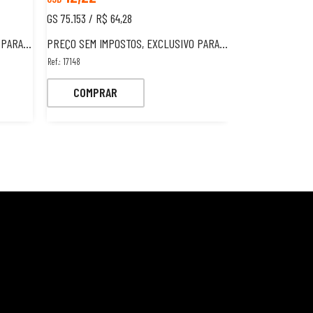
GS 75.153 / R$ 64,28
GS 335.175 / R$ 
GEIROS.
PREÇO SEM IMPOSTOS, EXCLUSIVO PARA ESTRANGEIROS.
PREÇO SEM IMPOSTOS,
Ref.: 17148
Ref.: 17153
COMPRAR
COMPRA