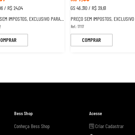
06 / R$ 24,04
GS 46.310 / R$ 39,61
 IMPOSTOS, EXCLUSIVO PARA ESTRANGEIROS.
PREÇO SEM IMPOSTOS, EXCLUSIVO PARA ESTRAN
2
Ref.: 17117
COMPRAR
COMPRAR
Bess Shop
Acesse
Conheça Bess Shop
Criar Cadastrar