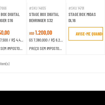
7666
#SKU 14655
#SKU 14791
 BOX DIGITAL
STAGE BOX DIGITAL
STAGE BOX MIDAS
NGER S16
BEHRINGER S32
DL16
50,00
1.200,00
AVISE-ME QUANDO
USD
GS 5.227.500 / R$ 4.445,50
GS 7.380.000 / R$ 6.276,00
OS, EXCLUSIVO PARA ESTRANGEIROS.
PREÇO SEM IMPOSTOS, EXCLUSIVO PARA ESTRANGEIROS.
item(s)